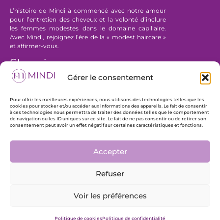
L’histoire de Mindi à commencé avec notre amour
pour l’entretien des cheveux et la volonté d’inclure
les femmes modestes dans le domaine capillaire.
Avec Mindi, rejoignez l’ère de la « modest haircare »
et affirmer-vous.
Shopping
Aide
Gérer le consentement
Bonnets sous hijab en soie
F.A.Q
Chouchous en soie
Nous contacter
Pour offrir les meilleures expériences, nous utilisons des technologies telles que les
Taies d’oreiller en satin
Se connecter
cookies pour stocker et/ou accéder aux informations des appareils. Le fait de consentir
Collections spéciales
à ces technologies nous permettra de traiter des données telles que le comportement
de navigation ou les ID uniques sur ce site. Le fait de ne pas consentir ou de retirer son
consentement peut avoir un effet négatif sur certaines caractéristiques et fonctions.
Nos réseaux sociaux
Accepter
Refuser
Mentions légales
–
Politique de confidentialité
–
CGV
–
Plan du site
Voir les préférences
© MINDI 2026
Politique de cookies
Politique de confidentialité