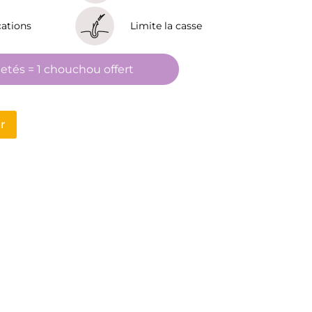
cations
Limite la casse
etés = 1 chouchou offert
r