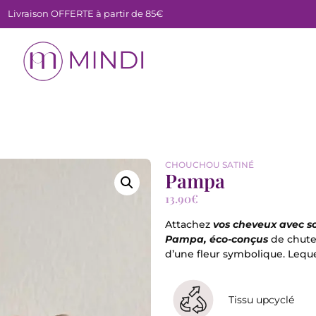
Livraison OFFERTE à partir de 85€
CHOUCHOU SATINÉ
Pampa
13.90
€
Attachez
vos cheveux avec so
Pampa
,
éco-conçus
de chut
d’une fleur symbolique. Lequ
Tissu upcyclé